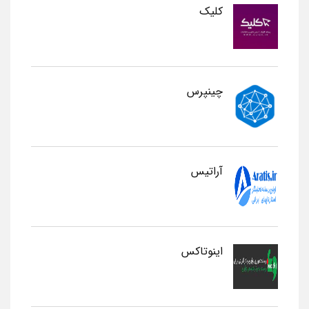
کلیک
چینپرس
آراتیس
اینوتاکس