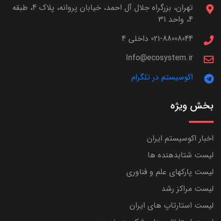
تهران، بزرگراه جلال آل احمد، خیابان پروانه، پلاک 4، طبقه
4، واحد 31
021-88008044 داخلی 4
Info@ecosystem.ir
اکوسیستم در تلگرام
بخش ویژه
اخبار اکوسیستم ایران
لیست شتابدهنده ها
لیست پارکهای علم و فناوری
لیست مراکز رشد
لیست استارتاپ های ایران