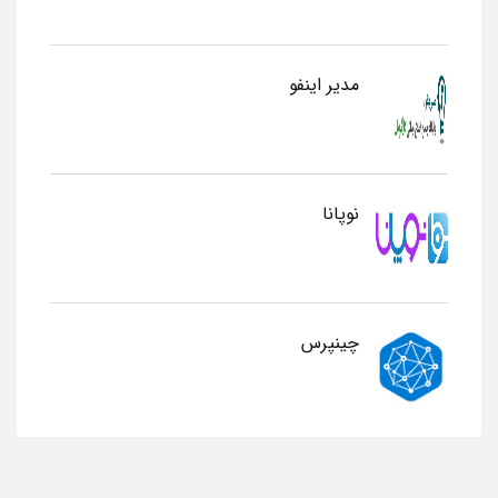
مدیر اینفو
نوپانا
چینپرس