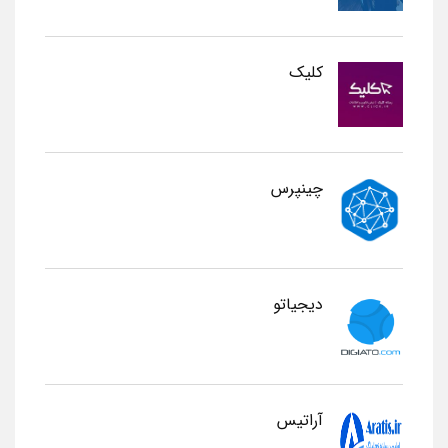
کلیک
چینپرس
دیجیاتو
آراتیس