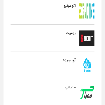
اکوموتیو
زومیت
آی چیزها
مدیاتی