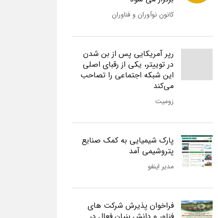
کانون نوآوران و فناوران
رپر آمریکایی پس از بن شدن
در توییتر، یکی از رقبای اصلی
این شبکه اجتماعی را تصاحب
می‌کند
زومیت
پارک شیمیایی به کمک صنایع
پتروشیمی آمد
مدیر اینفو
فراخوان پذیرش شرکت های
فناور و دانش بنیان فعال در