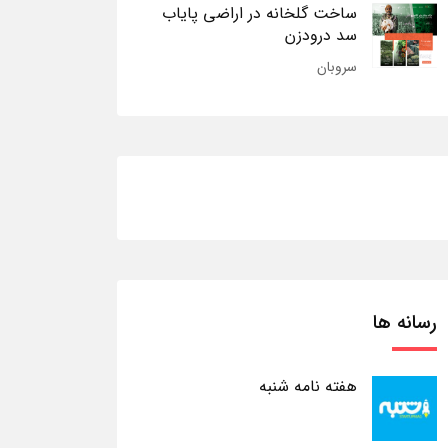
ساخت گلخانه در اراضی پایاب
سد درودزن
سروبان
رسانه ها
هفته نامه شنبه