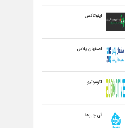
اینوتاکس
اصفهان پلاس
اکوموتیو
آی چیزها