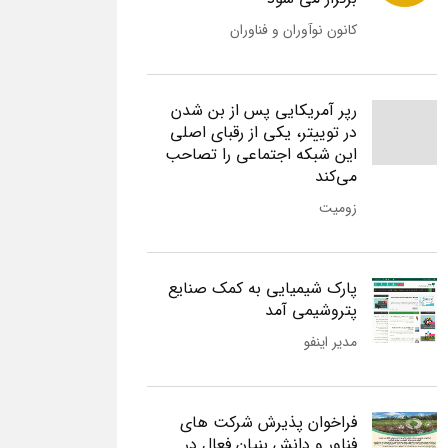
کانون نوآوران و فناوران
رپر آمریکایی پس از بن شدن
در توییتر، یکی از رقبای اصلی
این شبکه اجتماعی را تصاحب
می‌کند
زومیت
پارک شیمیایی به کمک صنایع
پتروشیمی آمد
مدیر اینفو
فراخوان پذیرش شرکت های
فناور و دانش بنیان فعال در