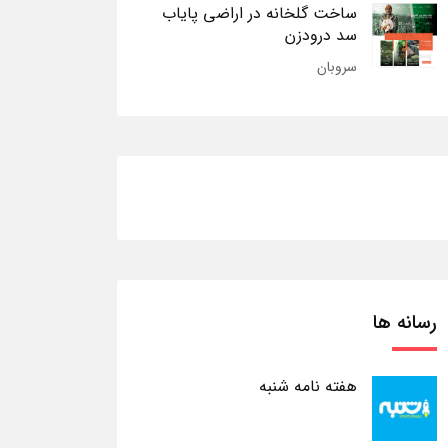
ساخت گلخانه در اراضی پایاب
سد درودزن
سروبان
رسانه ها
هفته نامه شنبه