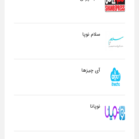
سلام نوپا
آی چیزها
نوپانا