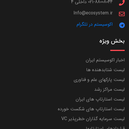
021-88008044 داخلی 4
Info@ecosystem.ir
اکوسیستم در تلگرام
بخش ویژه
اخبار اکوسیستم ایران
لیست شتابدهنده ها
لیست پارکهای علم و فناوری
لیست مراکز رشد
لیست استارتاپ های ایران
لیست استارتاپ های شکست خورده
لیست سرمایه گذاران خطرپذیر VC
قراردادهای استارتاپها