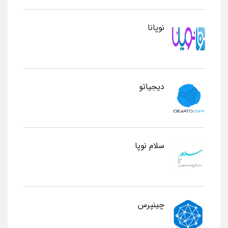
نوپانا
دیجیاتو
سلام نوپا
چینپرس