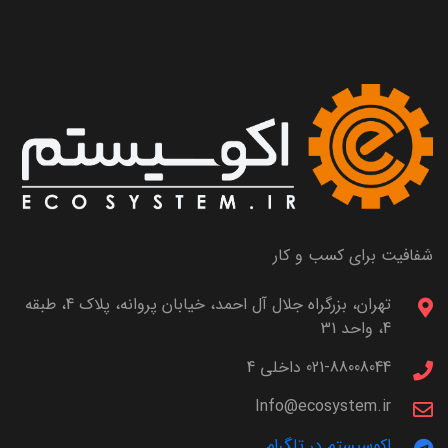
شفافیت برای کسب و کار
تهران، بزرگراه جلال آل احمد، خیابان پروانه، پلاک 4، طبقه
4، واحد 31
021-88008044 داخلی 4
Info@ecosystem.ir
اکوسیستم در تلگرام