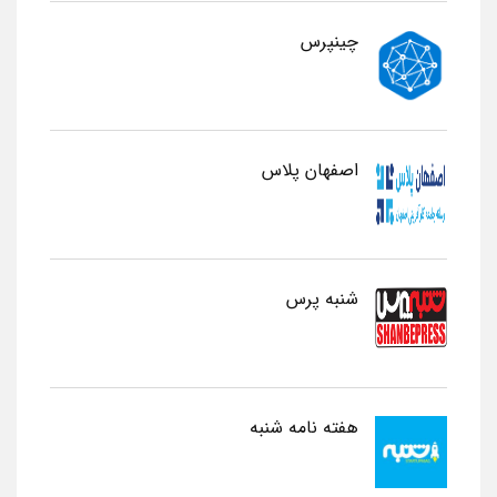
چینپرس
اصفهان پلاس
شنبه پرس
هفته نامه شنبه