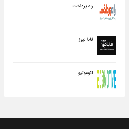
راه پرداخت
فابا نیوز
اکوموتیو