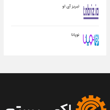
تبریز آی او
نوپانا