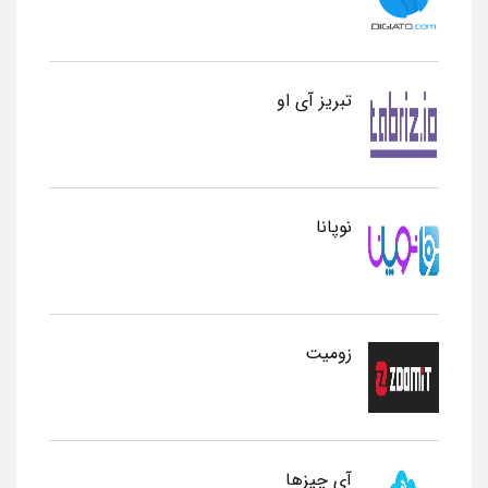
تبریز آی او
نوپانا
زومیت
آی چیزها