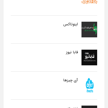
اینوتاکس
فابا نیوز
آی چیزها