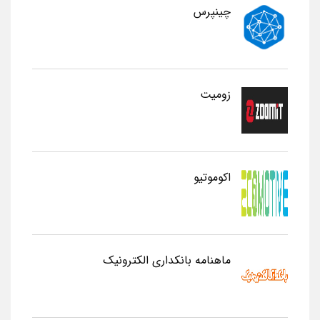
چینپرس
زومیت
اکوموتیو
ماهنامه بانکداری الکترونیک