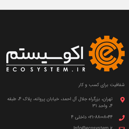
شفافیت برای کسب و کار
تهران، بزرگراه جلال آل احمد، خیابان پروانه، پلاک 4، طبقه
4، واحد 31
021-88008044 داخلی 4
Info@ecosystem.ir