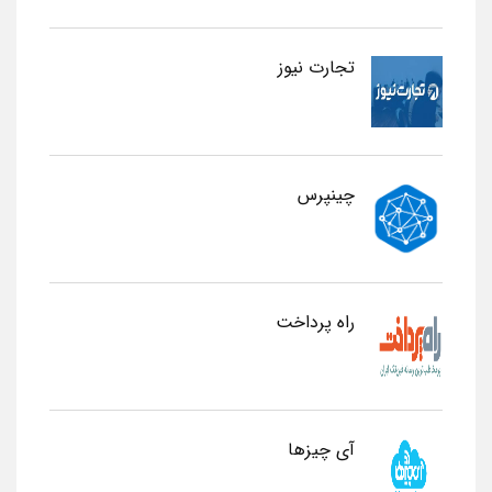
تجارت نیوز
چینپرس
راه پرداخت
آی چیزها