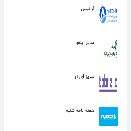
آراتیس
مدیر اینفو
تبریز آی او
هفته نامه شنبه