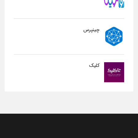
چینپرس
کلیک