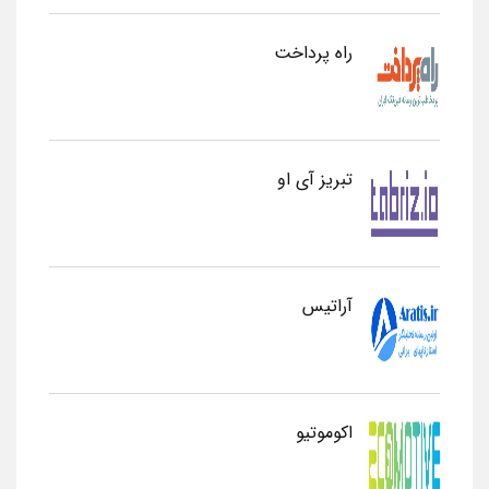
راه پرداخت
تبریز آی او
آراتیس
اکوموتیو