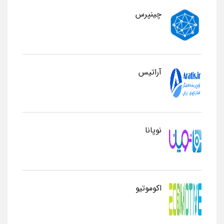
چینپرس
آراتیس
نوپانا
اکوموتیو