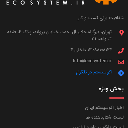
شفافیت برای کسب و کار
تهران، بزرگراه جلال آل احمد، خیابان پروانه، پلاک 4، طبقه
4، واحد 31
021-88008044 داخلی 4
Info@ecosystem.ir
اکوسیستم در تلگرام
بخش ویژه
اخبار اکوسیستم ایران
لیست شتابدهنده ها
لیست پارکهای علم و فناوری