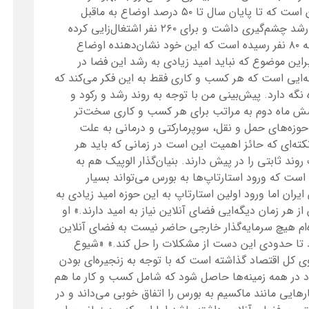
اگر شرایط فعلی ادامه دار باشد پیش‌بینی ما این است که تا پایان سال تا ۵۰ درصد اوضاع به ماقبل
شیوع این بیماری برگردد. دو سال پیش الوپیک رشد چشم‌گیری داشت و برای ۲۶۰ نفر اشتغال‌زایی کرده
بود؛ اما در این مدت با تغییر شرایط این تعداد به ۸۰ نفر رسیده‌ است که این خود نشان‌دهنده اوضاع
براین موضوع که نباید امید زیادی به رشد این فضا در
ایی است که هر کسب و کاری فقط به این فکر می‌کند که
 نگه دارد. پیش‌بینی من با توجه به روند رشد و رکود و
ش ماه دوم به مراتب برای هر کسب و کاری سخت‌تر
 حوزه‌های حمل و نقل، سوپرمارکتی و درمانی به علت
 نکته‌ای که حائز اهمیت این است در زمانی که باید هر
به کند، یک روند ثابتی را در پیش دارند. بنیان‌گذار الوپیک هم به
ست که ورود استارتاپ‌ها به بورس می‌تواند بسیار
یران اما ورود اولین استارتاپ به این حوزه امید زیادی به
هر زمان دیگه‌ایی فضای آنلاین نیاز به امید دارند.» او
ه‌ام هیچ سرمایه‌گذار خارجی حاضر نیست به فضای آنلاین
واند تا حدودی این دست از مشکلات را حل کند.» «شیوع
وی کل اقتصاد گذاشته است که با توجه به زنجیره‌ای بودن
ود در همه زمینه‌ها حاصل شود که شامل کسب و کار ما هم
ایی مانند ماکسیم به بورس را اتفاق خوبی می‌داند و در