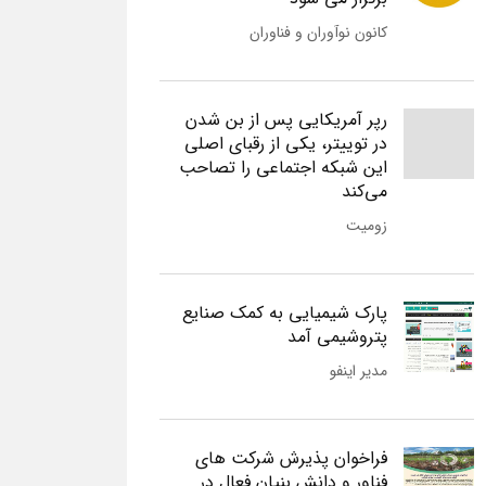
کانون نوآوران و فناوران
رپر آمریکایی پس از بن شدن
در توییتر، یکی از رقبای اصلی
این شبکه اجتماعی را تصاحب
می‌کند
زومیت
پارک شیمیایی به کمک صنایع
پتروشیمی آمد
مدیر اینفو
فراخوان پذیرش شرکت های
فناور و دانش بنیان فعال در