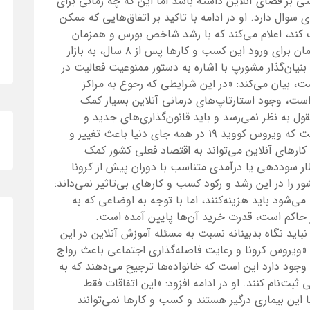
بتی بر فضای آنلاین داشته باشد اما این که چه زمانی برای
ال دارد. او در ادامه با تاکید بر اتفاق‌هایی که ممکن
 کند، اعلام می‌کند که با رشد شاخص بورس و همزمان
شدن آن با ورود استارتاپ‌ها به بورس؛ بهترین زمان برای ورود این کسب و کارها پس از ۸ سال، به بازار
یان‌گذار مشورپ با اشاره به دستور ممنوعیت فعالیت در
، بیان می‌کند: «در این شرایطی که رجوع به مراکز
است، وجود استارتاپ‌های درمانی آنلاین بسیار کمک
ول به نظر نمی‌رسد و باید قانون‌گذاری‌های جدید و
مناسبی در این باره اتخاذ شود. این در حالی است که ویروس کووید ۱۹ در همه جای دنیا باعث تغییر و
رهای آنلاین می‌تواند به اقتصاد فعلی کشور کمک
ظار سوددهی یا درآمدی متناسب با دوران پیش از کرونا
 را در این رشد و رکود کسب و کارهای بی‌تاثیر نمی‌داند:
 می‌شود باید هزینه‌کنند، اما با توجه به اوضاعی که به
ر حاکم است، قدرت خرید آن‌ها پایین آمده است.
 نباید نگاه بدبینانه نسبت به مسئله آموزش آنلاین در این
 «ویروس کرونا و رعایت فاصله‌گذاری اجتماعی باعث رواج
وجود دارد این است که خانواده‌ها ترجیح می‌دهند که به
بت‌نام کنند. او در ادامه افزود: «این اتفاقات فقط
ین بیماری درگیر هستند و کسب و کارها نمی‌توانند