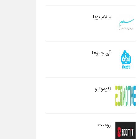
سلام نوپا
آی چیزها
اکوموتیو
زومیت