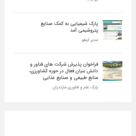
پارک شیمیایی به کمک صنایع
پتروشیمی آمد
مدیر اینفو
فراخوان پذیرش شرکت های فناور و
دانش بنیان فعال در حوزه کشاورزی،
منابع طبیعی و صنایع غذایی
پارک علم و فناوری مازندران