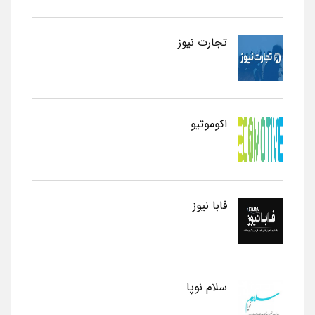
تجارت نیوز
اکوموتیو
فابا نیوز
سلام نوپا