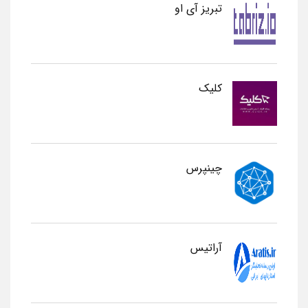
تبریز آی او
کلیک
چینپرس
آراتیس