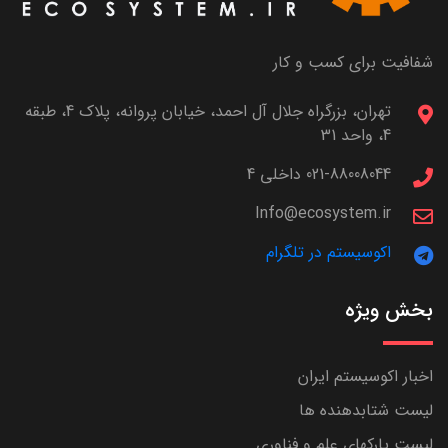
شفافیت برای کسب و کار
تهران، بزرگراه جلال آل احمد، خیابان پروانه، پلاک 4، طبقه
4، واحد 31
021-88008044 داخلی 4
Info@ecosystem.ir
اکوسیستم در تلگرام
بخش ویژه
اخبار اکوسیستم ایران
لیست شتابدهنده ها
لیست پارکهای علم و فناوری