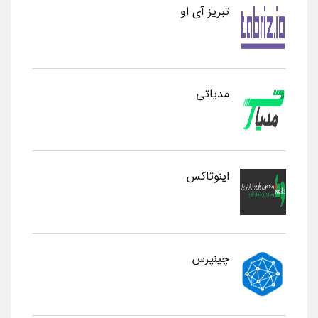
تبریز آی او
مدیاتی
اینوتاکس
چینپرس