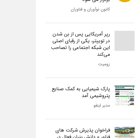
کانون نوآوران و فناوران
رپر آمریکایی پس از بن شدن
در توییتر، یکی از رقبای اصلی
این شبکه اجتماعی را تصاحب
می‌کند
زومیت
پارک شیمیایی به کمک صنایع
پتروشیمی آمد
مدیر اینفو
فراخوان پذیرش شرکت های
فناور و دانش بنیان فعال در