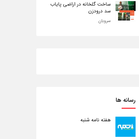
ساخت گلخانه در اراضی پایاب
سد درودزن
سروبان
رسانه ها
هفته نامه شنبه