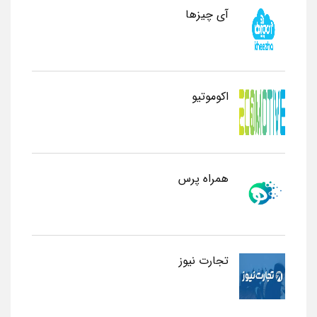
آی چیزها
اکوموتیو
همراه پرس
تجارت نیوز