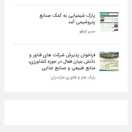
پارک شیمیایی به کمک صنایع
پتروشیمی آمد
مدیر اینفو
فراخوان پذیرش شرکت های فناور و
دانش بنیان فعال در حوزه کشاورزی،
منابع طبیعی و صنایع غذایی
پارک علم و فناوری مازندران