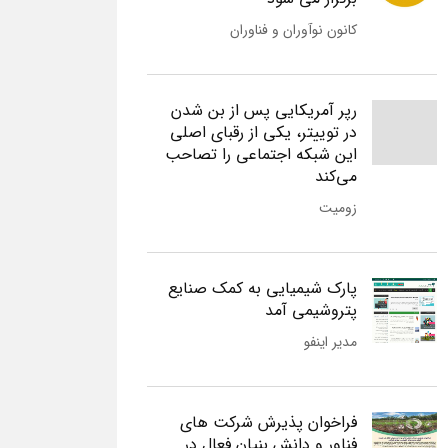
کانون نوآوران و فناوران
رپر آمریکایی پس از بن شدن
در توییتر، یکی از رقبای اصلی
این شبکه اجتماعی را تصاحب
می‌کند
زومیت
پارک شیمیایی به کمک صنایع
پتروشیمی آمد
مدیر اینفو
فراخوان پذیرش شرکت های
فناور و دانش بنیان فعال در