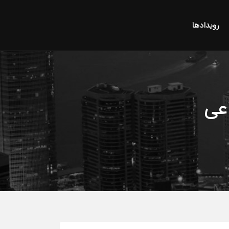
رویدادها
عی