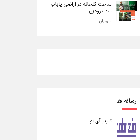
ساخت گلخانه در اراضی پایاب
سد درودزن
سروبان
رسانه ها
تبریز آی او