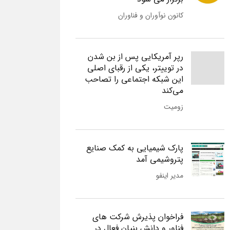
کانون نوآوران و فناوران
رپر آمریکایی پس از بن شدن
در توییتر، یکی از رقبای اصلی
این شبکه اجتماعی را تصاحب
می‌کند
زومیت
پارک شیمیایی به کمک صنایع
پتروشیمی آمد
مدیر اینفو
فراخوان پذیرش شرکت های
فناور و دانش بنیان فعال در