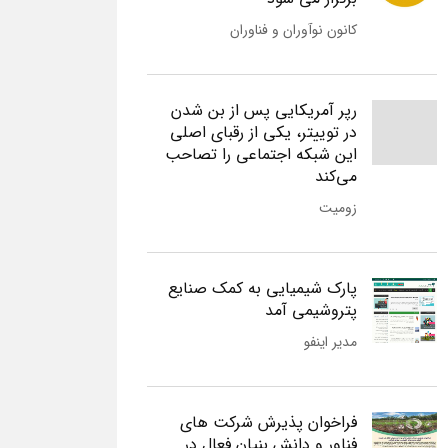
کانون نوآوران و فناوران
رپر آمریکایی پس از بن شدن
در توییتر، یکی از رقبای اصلی
این شبکه اجتماعی را تصاحب
می‌کند
زومیت
پارک شیمیایی به کمک صنایع
پتروشیمی آمد
مدیر اینفو
فراخوان پذیرش شرکت های
فناور و دانش بنیان فعال در