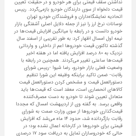
نداشتن سقف قیمتی برای هر خودرو و در حقیقت تعیین
قیمت دلخواه از سوی دارندگان خودرو بازمی‌گردد. رییس
اتحادیه نمایشگاه‌داران و فروشندگان خودرو تهران
نوسانات نرخ ارز را نیز از جمله دلایل اصلی آشفتگی بازار
خودرو دانست و در رابطه با میانگین افزایش قیمت‌ها در
نیمه اول امسال اظهار کرد: به طور تقریبی از اسفند سال
گذشته تاکنون قیمت خودروها اعم از داخلی و وارداتی
نزدیک به ۸۰ درصد افزایش یافته اما در هفته اخیر
قیمت‌ها ساعتی تغییر می‌کردند. همچنین در رابطه با
وضعیت فعلی بازار خودرو، رضا شیوا -رییس شورای
رقابت- ضمن تاکید براینکه وظیفه این شورا تنظیم
دستورالعمل قیمت و مشخص کردن دستورالعمل قیمت
کالاهای انحصاری است، معقد است که قیمت‌ها باید
متعادل تعیین شوند تا خودرو به دست مصرف‌کننده
واقعی برسد. به گفته وی از اردیبهشت امسال که مجددا
قیمت‌گذاری خودروها از سوی وزارت صمت به شورای
رقابت بازگردانده شد، حدود ۱۴ ماه می‌شد که افزایش
قیمتی برای خودروها در کارخانه اعمال نشده بود؛ در
حالی که خودروسازان تمایل به دریافت سود ۱۷ درصدی