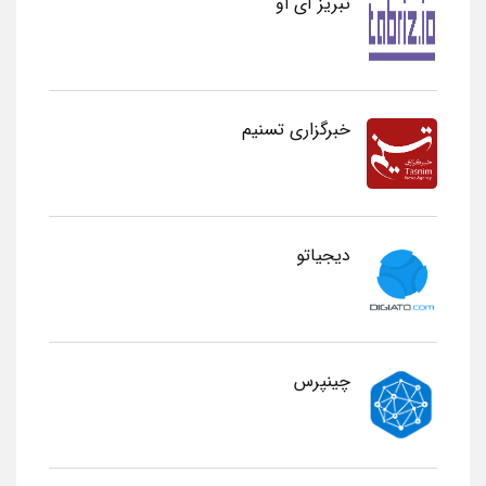
تبریز آی او
خبرگزاری تسنیم
دیجیاتو
چینپرس