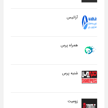
آراتیس
همراه پرس
شنبه پرس
زومیت