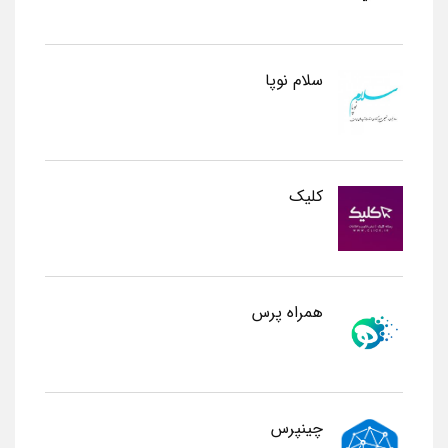
سلام نوپا
کلیک
همراه پرس
چینپرس