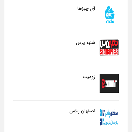
آی چیزها
شنبه پرس
زومیت
اصفهان پلاس