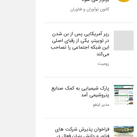
کانون نوآوران و فناوران
رپر آمریکایی پس از بن شدن
در توییتر، یکی از رقبای اصلی
این شبکه اجتماعی را تصاحب
می‌کند
زومیت
پارک شیمیایی به کمک صنایع
پتروشیمی آمد
مدیر اینفو
فراخوان پذیرش شرکت های
فناور و دانش بنیان فعال در