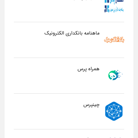
ماهنامه بانکداری الکترونیک
همراه پرس
چینپرس