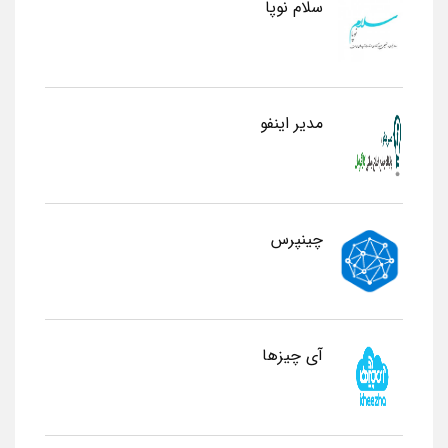
سلام نوپا
مدیر اینفو
چینپرس
آی چیزها