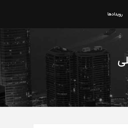
رویدادها
لی