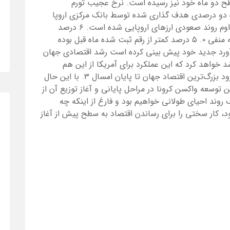
ح دو ماه خود نیز رسیده است. نرخ عجیب تورم
ه دو درصدی هدف گذاری شده توسط بانک مرکزی اروپا
باعث سردرگمی معامله گران نسبت به امکان تداوم روند صعودی ارزهای اروپایی شده است. ۶ درصد
کاهش نسبت به رقم مشابه منتهی به ماه قبل به منفی ۰. ۵ درصد کمتر از رقم ثبت شده ماه قبل بوده
آورد جدید خود پیش بینی کرده است رشد اقتصادی جهان
 طور متوسط منفی ۴. ۱ درصد رشد خواهد کرد که این عملکرد برای آمریکا از این هم
ناامیدکننده‌تر خواهد بود تا جایی که انتظار می‌رود بزرگ‌ترین اقتصاد جهان تا پایان امسال ۳. با این حال
ن توسعه واکسن کرونا در مراحل پایانی و آغاز توزیع آن از
وند احیای طولانی خواهیم بود و فارغ از اینکه چه
، کار سختی را برای رساندن اقتصاد به سطح پیش از آغاز