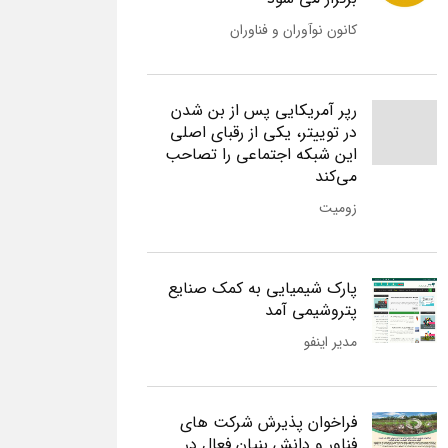
کانون نوآوران و فناوران
رپر آمریکایی پس از بن شدن
در توییتر، یکی از رقبای اصلی
این شبکه اجتماعی را تصاحب
می‌کند
زومیت
پارک شیمیایی به کمک صنایع
پتروشیمی آمد
مدیر اینفو
فراخوان پذیرش شرکت های
فناور و دانش بنیان فعال در