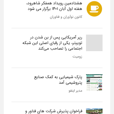
هشتادمین رویداد همفکر شاهرود،
هفته اول آبان 1401 برگزار می شود
کانون نوآوران و فناوران
رپر آمریکایی پس از بن شدن در
توییتر، یکی از رقبای اصلی این شبکه
اجتماعی را تصاحب می‌کند
زومیت
پارک شیمیایی به کمک صنایع
پتروشیمی آمد
مدیر اینفو
فراخوان پذیرش شرکت های فناور و