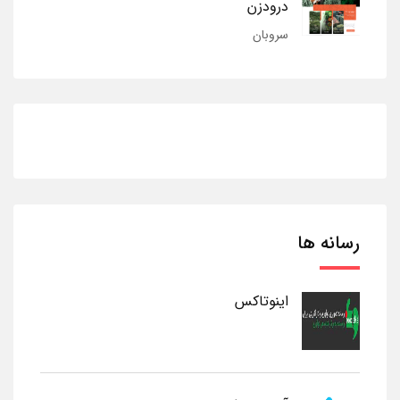
درودزن
سروبان
رسانه ها
اینوتاکس