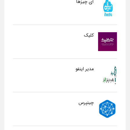
آی چیزها
کلیک
مدیر اینفو
چینپرس