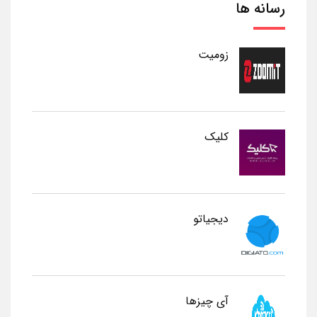
رسانه ها
زومیت
کلیک
دیجیاتو
آی چیزها