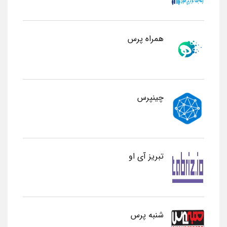
همراه پرس
چینپرس
تبریز آی او
شنبه پرس