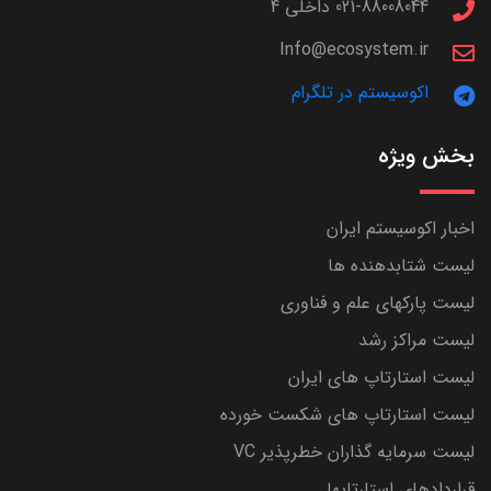
021-88008044 داخلی 4
Info@ecosystem.ir
اکوسیستم در تلگرام
بخش ویژه
اخبار اکوسیستم ایران
لیست شتابدهنده ها
لیست پارکهای علم و فناوری
لیست مراکز رشد
لیست استارتاپ های ایران
لیست استارتاپ های شکست خورده
لیست سرمایه گذاران خطرپذیر VC
قراردادهای استارتاپها