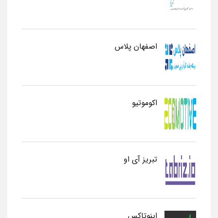
اصفهان پلاس
اکوموتیو
تبریز آی او
اینوتاکس