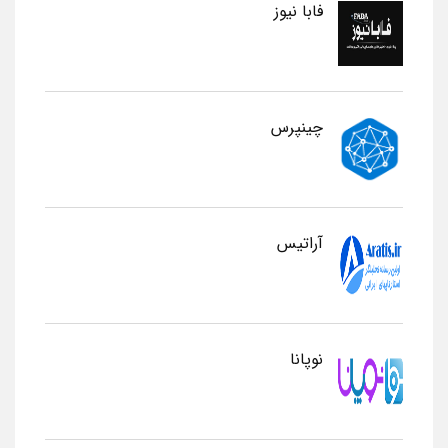
فابا نیوز
چینپرس
آراتیس
نوپانا