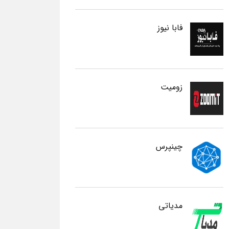
فابا نیوز
زومیت
چینپرس
مدیاتی