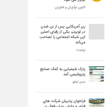
کانون نوآوران و فناوران
رپر آمریکایی پس از بن شدن
در توییتر، یکی از رقبای اصلی
این شبکه اجتماعی را تصاحب
می‌کند
زومیت
پارک شیمیایی به کمک صنایع
پتروشیمی آمد
مدیر اینفو
فراخوان پذیرش شرکت های
فناور و دانش بنیان فعال در