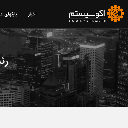
اخبار
پارکهای ع
رئیس ۷۸ س