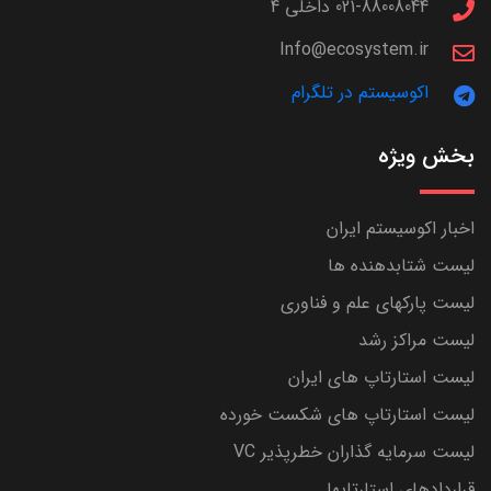
021-88008044 داخلی 4
Info@ecosystem.ir
اکوسیستم در تلگرام
بخش ویژه
اخبار اکوسیستم ایران
لیست شتابدهنده ها
لیست پارکهای علم و فناوری
لیست مراکز رشد
لیست استارتاپ های ایران
لیست استارتاپ های شکست خورده
لیست سرمایه گذاران خطرپذیر VC
قراردادهای استارتاپها