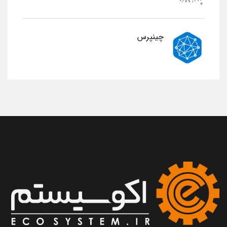
چینپرس