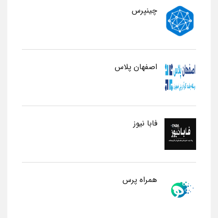
چینپرس
اصفهان پلاس
فابا نیوز
همراه پرس