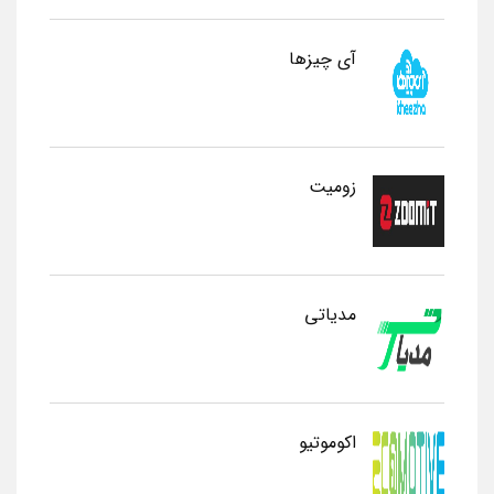
آی چیزها
زومیت
مدیاتی
اکوموتیو