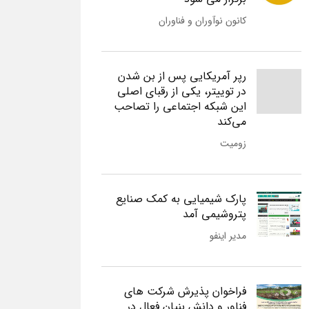
کانون نوآوران و فناوران
رپر آمریکایی پس از بن شدن
در توییتر، یکی از رقبای اصلی
این شبکه اجتماعی را تصاحب
می‌کند
زومیت
پارک شیمیایی به کمک صنایع
پتروشیمی آمد
مدیر اینفو
فراخوان پذیرش شرکت های
فناور و دانش بنیان فعال در