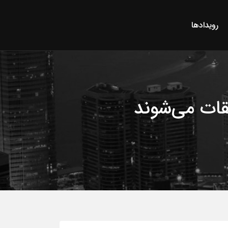
رویدادها
قات می‌شوند