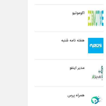
اکوموتیو
هفته نامه شنبه
مدیر اینفو
همراه پرس