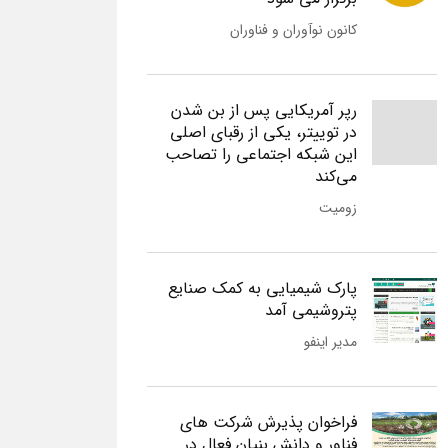
کانون نوآوران و فناوران
رپر آمریکایی پس از بن شدن
در توییتر، یکی از رقبای اصلی
این شبکه اجتماعی را تصاحب
می‌کند
زومیت
پارک شیمیایی به کمک صنایع
پتروشیمی آمد
مدیر اینفو
فراخوان پذیرش شرکت های
فناور و دانش بنیان فعال در