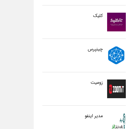
کلیک
چینپرس
زومیت
مدیر اینفو