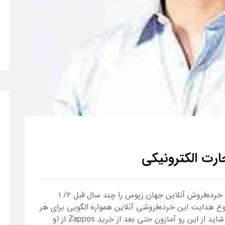
رت الکترونیکی
هرچند نام «زپوس» زیر پرچم آمازون (‌بزرگ‌ترین خرده‌فروش آنلاین جهان زپوس را چند سال قبل ۲/ ۱
نوع هدایت این خرده‌فروشی آنلاین همواره الگویی برای هر
فعال در صنعت تجارت الکترونیکی جهان است. شاید از این رو آمازون حتی بعد از خرید Zappos از او