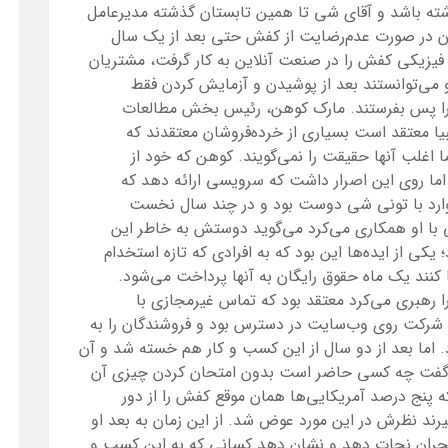
ه باشد و آقای شی تا همین تابستان گذشته مدیرعامل
ان در صورت عدم‌رضایت از کفش حتی بعد از یک سال
یزیکی کفش را در صنعت آنلاین به کار گرفت، مشتریان
 می‌توانستند بعد از پوشیدن و آزمایش کردن فقط
ه را پس بفرستند. مارک کوهن، رئیس بخش مطالعات
ا معتقد است بسیاری از خرده‌فروشان معتقدند که
ا اغلب آنها حقیقت را نمی‌گویند. کوهن که خود از
این شرکت اما روی این اصرار داشت که سرویسی ارائه دهد که
هاروارد با تونی شی دوست بود و در چند سال نخست
ه‌عنوان مدیر مالی با او همکاری می‌کرد می‌گوید دوستش به خاطر این
یکی از ایده‌ها این بود که به افرادی که تازه استخدام
 کنند یک ماه حقوق رایگان به آنها پرداخت می‌شود.
ا رهبری می‌کرد معتقد بود که تماس غیر‌مجازی با
ی شرکت روی وب‌سایت در دسترس بود و فروشندگان را به
 اما بعد از دو سال از این کسب و کار هم خسته شد و آن
ت. می‌گفت چه کسی حاضر است بدون امتحان کردن چیزی آن
ز آنکه Swinmurn به او گفت که پنج درصد آمریکایی‌ها همان موقع کفش را از دور
ند نظرش در این مورد عوض شد. از این زمان به بعد او
 بحران نجات دهد و نشان دهد کسانی که به این کسب و