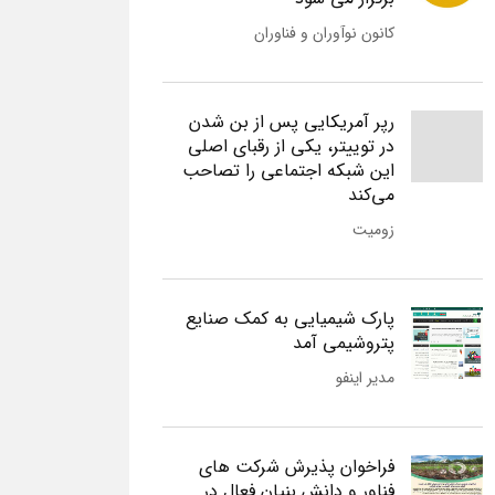
کانون نوآوران و فناوران
رپر آمریکایی پس از بن شدن
در توییتر، یکی از رقبای اصلی
این شبکه اجتماعی را تصاحب
می‌کند
زومیت
پارک شیمیایی به کمک صنایع
پتروشیمی آمد
مدیر اینفو
فراخوان پذیرش شرکت های
فناور و دانش بنیان فعال در