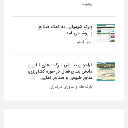
زومیت
پارک شیمیایی به کمک صنایع
پتروشیمی آمد
مدیر اینفو
فراخوان پذیرش شرکت های فناور و
دانش بنیان فعال در حوزه کشاورزی،
منابع طبیعی و صنایع غذایی
پارک علم و فناوری مازندران