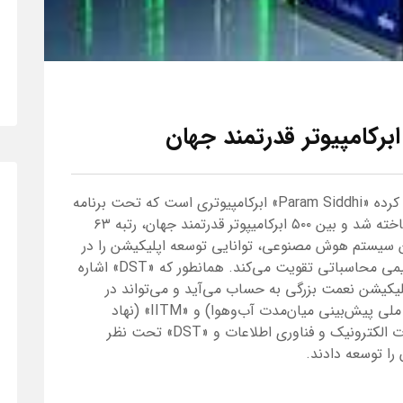
رکامپیوتر قدرتمند جهان
همانطور که سازمان علوم و فناوری (DST) اعلام کرده «Param Siddhi» ابرکامپیوتری است که تحت برنامه
«NSM» (ماموریت ساخت ابررایانه‌های ملی) ساخته شد و بین ۵۰۰ ابرکامیپوتر قدرتمند جهان، رتبه ۶۳
دریافت کرده است. به گفته «DST»، این سیستم هوش مصنوعی، توانایی توسعه اپلیکیشن را در
حوزه‌هایی مانند مواد پیشرفته، اخترفیزیک و شیمی محاسباتی تقویت می‌کند. همانطور که «DST» اشاره
اپلیکیشن نعمت بزرگی به حساب می‌آید و می‌تواند در
تست پیش‌بینی آب‌وهوا به «NCMRWF» (مرکز ملی پیش‌بینی میان‌مدت آب‌وهوا) و «IITM» (نهاد
هواشناسی استوایی هند) کمک کند. سپس وزارت الکترونیک و فناوری اطلاعات و «DST» تحت نظر