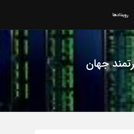
رویدادها
رتمند جهان