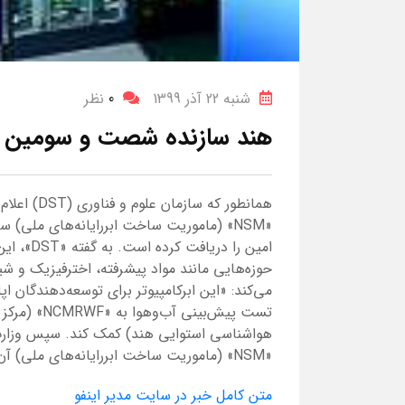
شنبه 22 آذر 1399
0
نظر
هند سازنده شصت‌ و سومین اب
امین را 
می‌کند: «این ابرکامپیوتر برای توسعه‌دهندگان 
«NSM» (ماموریت ساخت ابررایانه‌های ملی) آن را توسعه دادند.
متن کامل خبر در سایت مدیر اینفو