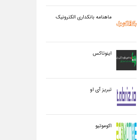
ماهنامه بانکداری الکترونیک
اینوتاکس
تبریز آی او
اکوموتیو