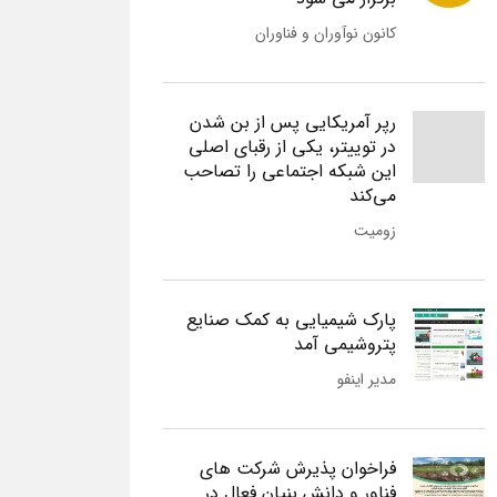
کانون نوآوران و فناوران
رپر آمریکایی پس از بن شدن
در توییتر، یکی از رقبای اصلی
این شبکه اجتماعی را تصاحب
می‌کند
زومیت
پارک شیمیایی به کمک صنایع
پتروشیمی آمد
مدیر اینفو
فراخوان پذیرش شرکت های
فناور و دانش بنیان فعال در