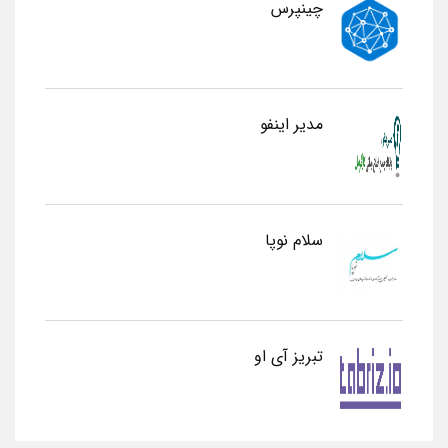
چینپرس
مدیر اینفو
سلام نوپا
تبریز آی او