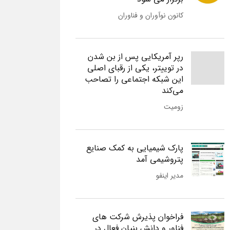
کانون نوآوران و فناوران
رپر آمریکایی پس از بن شدن
در توییتر، یکی از رقبای اصلی
این شبکه اجتماعی را تصاحب
می‌کند
زومیت
پارک شیمیایی به کمک صنایع
پتروشیمی آمد
مدیر اینفو
فراخوان پذیرش شرکت های
فناور و دانش بنیان فعال در