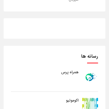
رسانه ها
همراه پرس
اکوموتیو