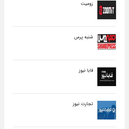
زومیت
شنبه پرس
فابا نیوز
تجارت نیوز