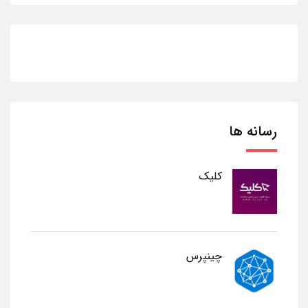
رسانه ها
کلیک
چینپرس