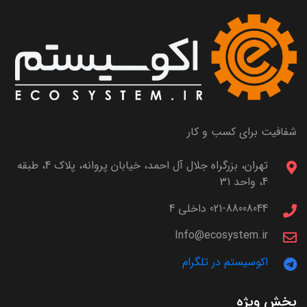
شفافیت برای کسب و کار
تهران، بزرگراه جلال آل احمد، خیابان پروانه، پلاک 4، طبقه
4، واحد 31
021-88008044 داخلی 4
Info@ecosystem.ir
اکوسیستم در تلگرام
بخش ویژه